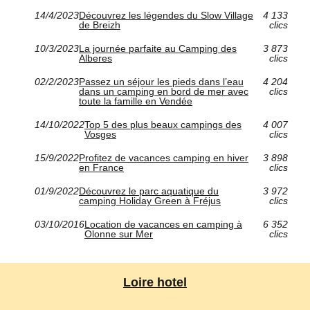
14/4/2023
Découvrez les légendes du Slow Village
4 133
de Breizh
clics
10/3/2023
La journée parfaite au Camping des
3 873
Alberes
clics
02/2/2023
Passez un séjour les pieds dans l’eau
4 204
dans un camping en bord de mer avec
clics
toute la famille en Vendée
14/10/2022
Top 5 des plus beaux campings des
4 007
Vosges
clics
15/9/2022
Profitez de vacances camping en hiver
3 898
en France
clics
01/9/2022
Découvrez le parc aquatique du
3 972
camping Holiday Green à Fréjus
clics
03/10/2016
Location de vacances en camping à
6 352
Olonne sur Mer
clics
Loire hotel