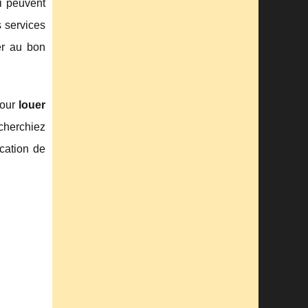
i peuvent
 services
er au bon
pour
louer
cherchiez
cation de