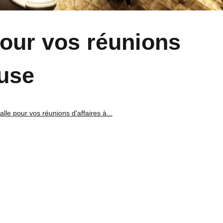
pour vos réunions
ouse
lle pour vos réunions d'affaires à...